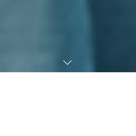
Trailer
Pressestimmen
Fotos
Kooperationen
Alle Filme
Details/Credits
Vorführlizenzen
Synopsis
World Sales
Der erfolgreichste finnische Film in der