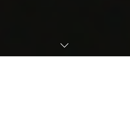
Kinotermine
Fotos
Details/Credits
Alle Filme
Synopsis
Vorführlizenzen
Zweite Musikdokumentation von Total Thrash
World Sales
Regisseur Daniel Hofmann feiert Kinopremiere